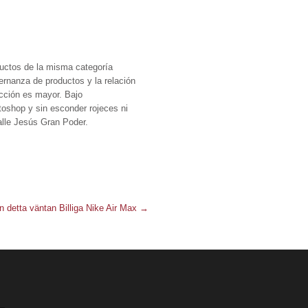
ductos de la misma categoría
ernanza de productos y la relación
acción es mayor. Bajo
toshop y sin esconder rojeces ni
calle Jesús Gran Poder.
n detta väntan Billiga Nike Air Max
→