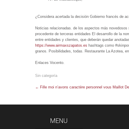
¿Considera acertada la decisión Gobierno francés de a
Noticias relacionadas. de los aspectos más novedosos s
procedente de terceras entidades El desarrollo de la no
entre entidades y clientes, que deberán quedar anotadas
https://www.airmaxszapatos.es
hashtags como #skinposit
granos. Posibilidades, todas. Restaurante La Azotea, en 
Enlaces Vocento.
Sin categoría
Post
←
Fille moi n’avons caractère personnel vous Maillot 
navigation
MENU