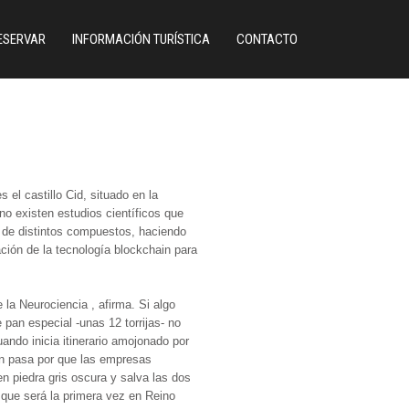
ESERVAR
INFORMACIÓN TURÍSTICA
CONTACTO
el castillo Cid, situado en la
o existen estudios científicos que
s de distintos compuestos, haciendo
ción de la tecnología blockchain para
 la Neurociencia , afirma. Si algo
 pan especial -unas 12 torrijas- no
uando inicia itinerario amojonado por
ión pasa por que las empresas
n piedra gris oscura y salva las dos
a que será la primera vez en Reino