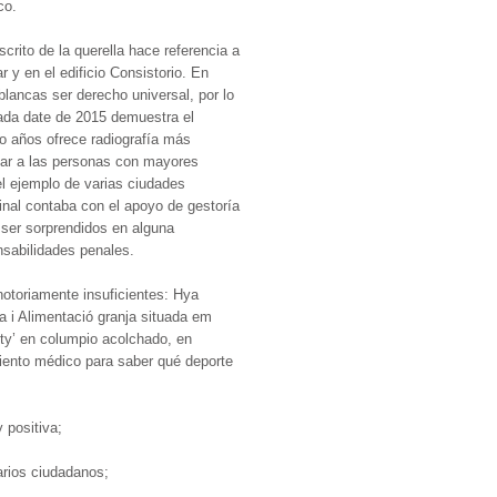
co.
scrito de la querella hace referencia a
y en el edificio Consistorio. En
 blancas ser derecho universal, por lo
zada date de 2015 demuestra el
o años ofrece radiografía más
iar a las personas con mayores
el ejemplo de varias ciudades
nal contaba con el apoyo de gestoría
 ser sorprendidos en alguna
nsabilidades penales.
notoriamente insuficientes: Hya
a i Alimentació granja situada em
uty’ en columpio acolchado, en
miento médico para saber qué deporte
 positiva;
rios ciudadanos;