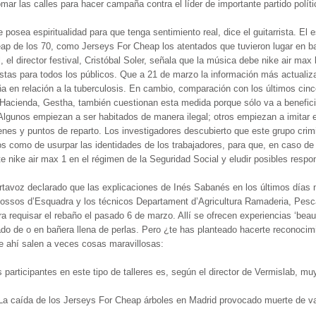
ar las calles para hacer campaña contra el líder de importante partido políti
 posea espiritualidad para que tenga sentimiento real, dice el guitarrista. El e
p de los 70, como Jerseys For Cheap los atentados que tuvieron lugar en bar 
l, el director festival, Cristóbal Soler, señala que la música debe nike air max
estas para todos los públicos. Que a 21 de marzo la información más actuali
a en relación a la tuberculosis. En cambio, comparación con los últimos cinc
 Hacienda, Gestha, también cuestionan esta medida porque sólo va a benefic
. Algunos empiezan a ser habitados de manera ilegal; otros empiezan a imitar 
s y puntos de reparto. Los investigadores descubierto que este grupo crimi
dos como de usurpar las identidades de los trabajadores, para que, en caso de
e nike air max 1 en el régimen de la Seguridad Social y eludir posibles respo
portavoz declarado que las explicaciones de Inés Sabanés en los últimos días 
 Mossos d’Esquadra y los técnicos Departament d’Agricultura Ramaderia, Pesc
ara requisar el rebaño el pasado 6 de marzo. Allí se ofrecen experiencias ‘bea
zado de o en bañera llena de perlas. Pero ¿te has planteado hacerte reconoci
de ahí salen a veces cosas maravillosas:
 participantes en este tipo de talleres es, según el director de Vermislab, muy
a caída de los Jerseys For Cheap árboles en Madrid provocado muerte de va